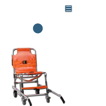
BLUE
MASK
By BlueBag
Italia