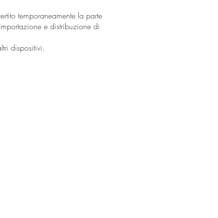
ertito temporaneamente la parte
 importazione e distribuzione di
ri dispositivi.
i, 1, 20146 Milano
4164882
uebagitalia.com
20967
Cap. Soc. € 100.000,00