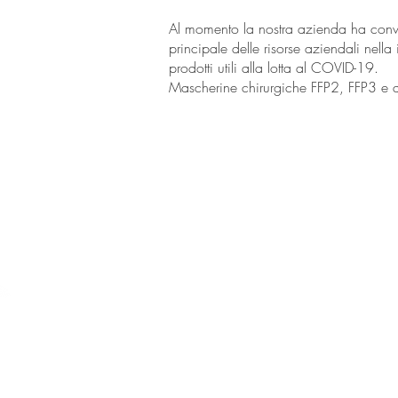
Al momento la nostra azienda ha conv
principale delle risorse aziendali nella
prodotti utili alla lotta al COVID-19.
Mascherine chirurgiche FFP2, FFP3 e alt
Via Brunellesch
Tel: +39 02 2
E-mail:
sales@bl
P.Iva 080505