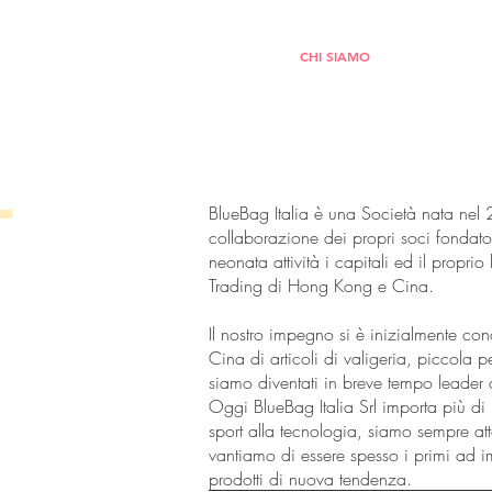
IVI ANTI-COVID
PRONTO SOCCORSO
CHI SIAMO
CONTATTI
T
BlueBag Italia è una Società nata nel
collaborazione dei propri soci fondator
neonata attività i capitali ed il propr
Trading di Hong Kong e Cina.
Il nostro impegno si è inizialmente con
Cina di articoli di valigeria, piccola pe
siamo diventati in breve tempo leader di
Oggi BlueBag Italia Srl importa più d
sport alla tecnologia, siamo sempre att
vantiamo di essere spesso i primi ad i
prodotti di nuova tendenza.