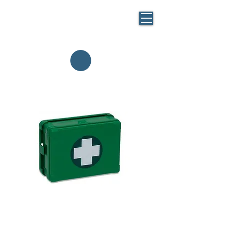
BLUE
MASK
By BlueBag
Italia