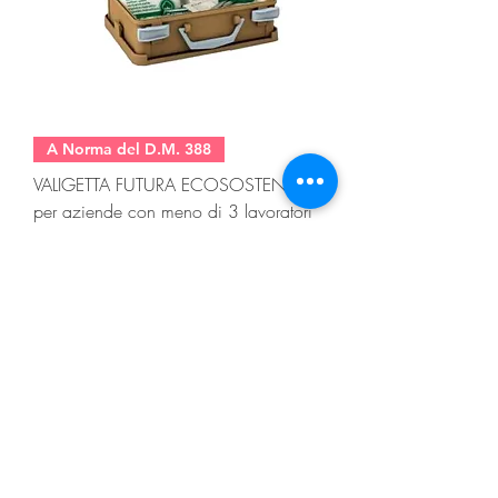
A Norma del D.M. 388
VALIGETTA FUTURA ECOSOSTENIBILE
per aziende con meno di 3 lavoratori
Prezzo
33,30 €