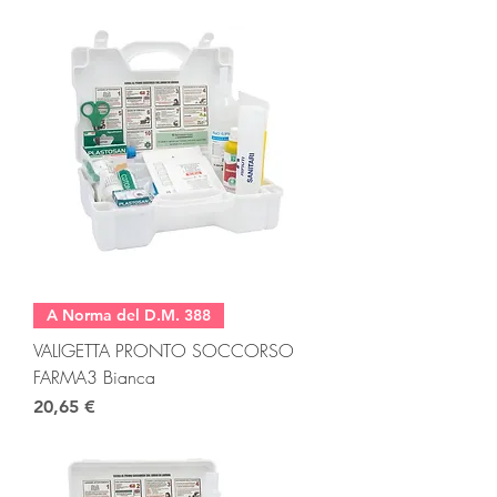
A Norma del D.M. 388
VALIGETTA PRONTO SOCCORSO
FARMA3 Bianca
Prezzo
20,65 €