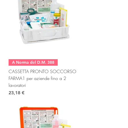
A Norma del D.M. 388
CASSETTA PRONTO SOCCORSO
FARMA1 per aziende fino a 2
lavoratori
Prezzo
23,18 €