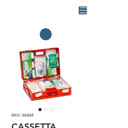
BLUE
MASK
By BlueBag
Italia
SKU: VA065
CASSETTA