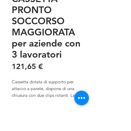
PRONTO
SOCCORSO
MAGGIORATA
per aziende con
3 lavoratori
Prezzo
121,65 €
Cassetta dotata di supporto per
attacco a parete, dispone di una
chiusura con due clips rotanti. La
valigetta garantisce una tenuta
ermetica grazie alla guarnizione in
Misure
neoprene.
La cassetta di pronto soccorso
44,3 x 33,8 x 14,7 Cm
Materiale
multired è idonea per aziende del