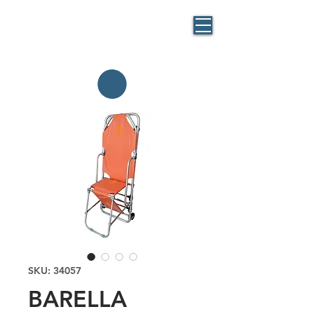
BLUE
MASK
By BlueBag
Italia
SKU: 34057
BARELLA