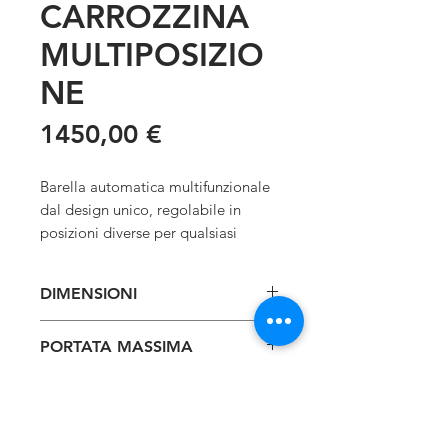
CARROZZINA
MULTIPOSIZIO
NE
Prezzo
1450,00 €
Barella automatica multifunzionale
dal design unico, regolabile in
posizioni diverse per qualsiasi
situazione di emergenza, anche in
situazioni difficili.
DIMENSIONI
Fissaggio anteriore e posteriore per
(LxPxH): 198x56x89 cm
PORTATA MASSIMA
bloccare la barella in ambulanza
Dimensione min (LxPxH):
nella posizione desiderata.
198x56x33 cm
200 kg
PESO
La parte superiore può diventare
Netto 40 kg
una sedia a rotelle. La barella è