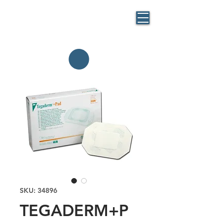
BLUE
MASK
By BlueBag
Italia
SKU: 34896
TEGADERM+P