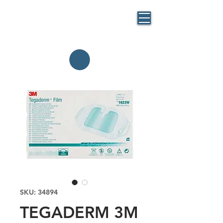
BLUE
MASK
By BlueBag
Italia
SKU: 34894
TEGADERM 3M