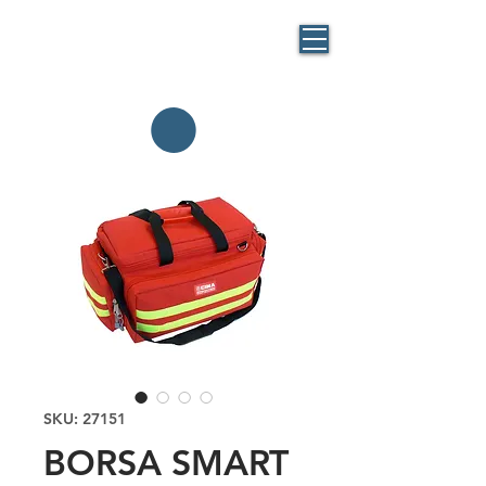
BLUE
MASK
By BlueBag
Italia
SKU: 27151
BORSA SMART