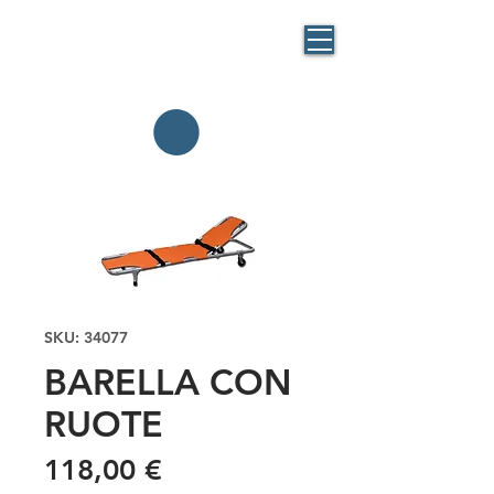
BLUE
MASK
By BlueBag
Italia
SKU: 34077
BARELLA CON
RUOTE
Prezzo
118,00 €