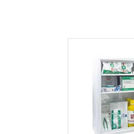
BLUE
MASK
HOME
DISPOSIT
By BlueBag Italia