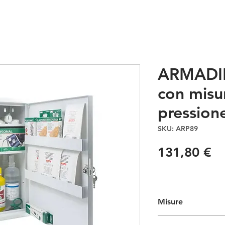
IVI ANTI-COVID
PRONTO SOCCORSO
CHI SIAMO
CONTATTI
ARMADI
con misu
pression
SKU: ARP89
Pr
131,80 €
Misure
40 X 20 X 48 Cm