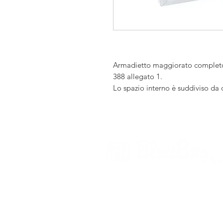
Armadietto maggiorato completo 
388 allegato 1.
Lo spazio interno è suddiviso da
sistemazione ottimale di tutto l’o
strumenti che devono essere più 
frequente possono essere riposti 
medico Plus è dotato di serratura
I prodotti contenuti dall’armadie
Decreto ministeriale 388 del 15 l
aprile 2008 sulla sicurezza dei lu
gruppo B e tutte le aziende con 3 
L’armadietto contiene i seguenti 
dall’allegato 1:
1 Copia D.M. 388 del 15luglio